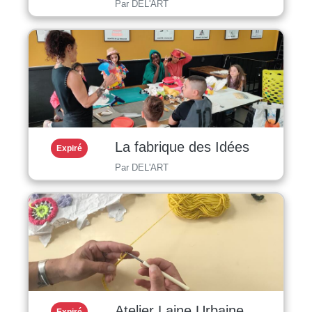
Par DEL'ART
La fabrique des Idées
Expiré
Par DEL'ART
Atelier Laine Urbaine
Expiré