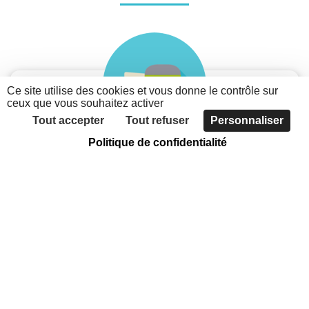
Ce site utilise des cookies et vous donne le contrôle sur
ceux que vous souhaitez activer
Tout accepter
Tout refuser
Personnaliser
Politique de confidentialité
Je suis une association
Découvrez les possibilités du nouveau portail des
associations métropolitaines
Faites connaître votre association, grâce à
l'annuaire
Communiquer sur votre actualité et vos évènements