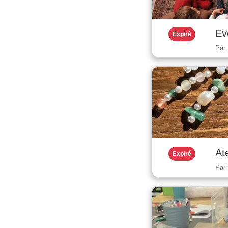
Ev
Expiré
Par
Ate
Expiré
Par