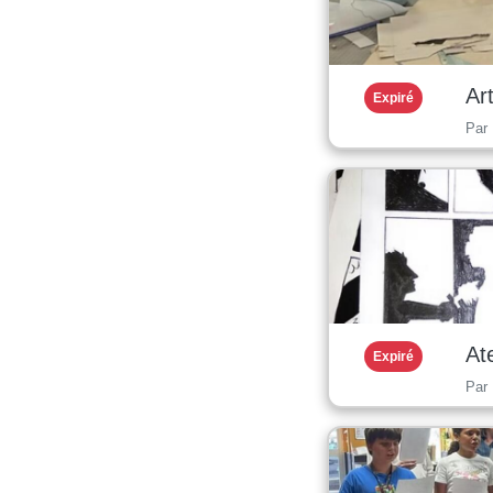
Ar
Expiré
Par
At
Expiré
Par