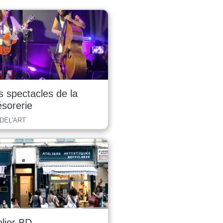
s spectacles de la
ésorerie
 DEL'ART
elier BD