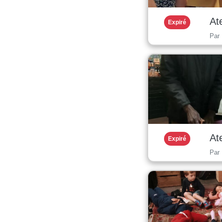
At
Expiré
Par
At
Expiré
Par