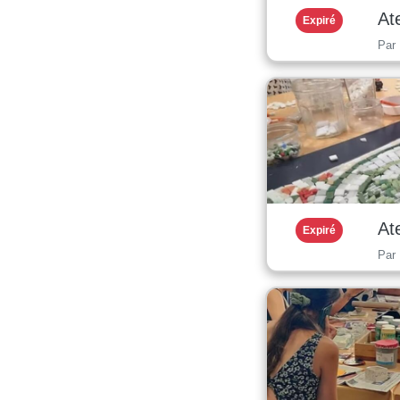
At
Expiré
Par
At
Expiré
Par