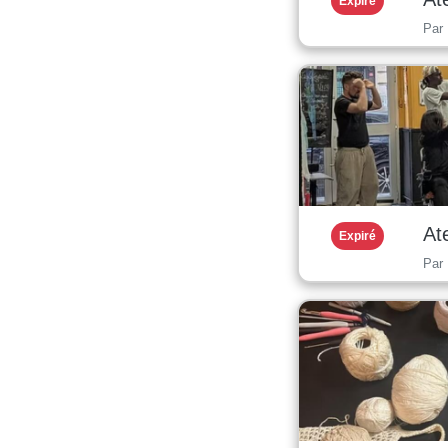
Expiré
Par
At
Expiré
Par