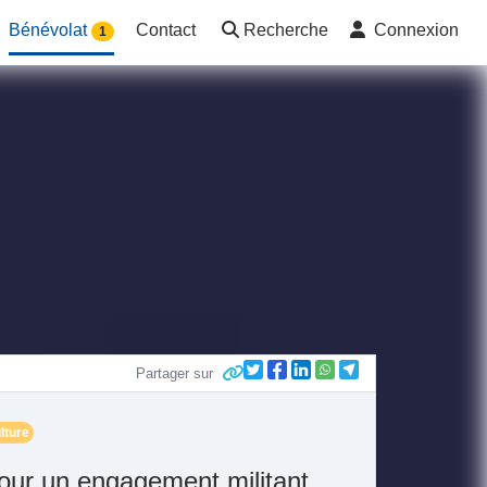
Bénévolat
Contact
Recherche
Connexion
1
Partager sur
lture
our un engagement militant