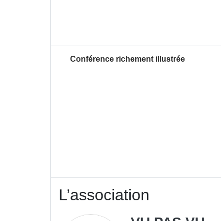
Description de l'actuali
Conférence richement illustrée
L’association