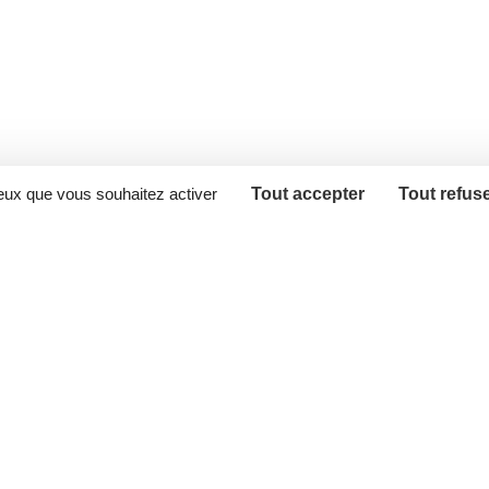
ceux que vous souhaitez activer
Tout accepter
Tout refus
ès directs
Agir maintenant 