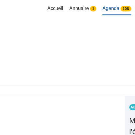
Accueil
Annuaire
Agenda
1
108
Au
M
l