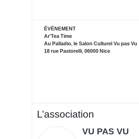
Description de l'actuali
ÉVÉNEMENT
Ar'Tea Time
Au Palladio, le Salon Culturel Vu pas Vu
18 rue Pastorelli, 06000 Nice
L’association
VU PAS VU