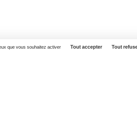
ceux que vous souhaitez activer
Tout accepter
Tout refus
ès directs
Agir maintenant 
 site
Créer un compte association
tion d’accessibilité
Créer un compte bénévole