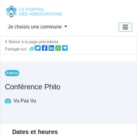
Panneau de gestion des cookies
Je choisis une commune
Retour à la page précédente
Partager sur
Autres
Conférence Philo
Vu Pas Vu
Description de l'actualité
Dates et heures