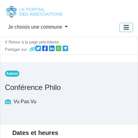
Panneau de gestion des cookies
Je choisis une commune
Retour à la page précédente
Partager sur
Autres
Conférence Philo
Vu Pas Vu
Description de l'actualité
Dates et heures