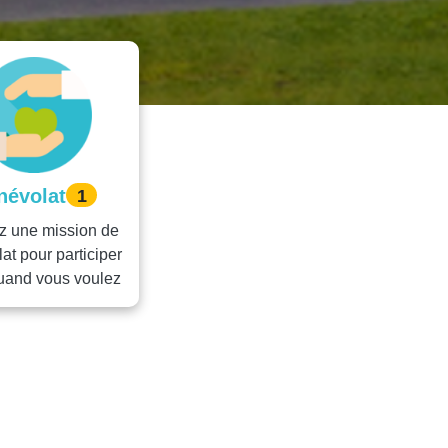
névolat
1
z une mission de
at pour participer
quand vous voulez