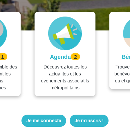
Agenda
Bé
1
2
mble des
Découvrez toutes les
Trouve
nt les
actualités et les
bénévol
ns
événements associatifs
où et 
nes
métropolitains
Je me connecte
Je m’inscris !