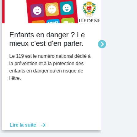
Enfants en danger ? Le
Retrouv
mieux c'est d'en parler.
Pratiqu
Associa
Le 119 est le numéro national dédié à
la prévention et à la protection des
Un outil qu
enfants en danger ou en risque de
quotidien 
l'être.
vos associa
Lire la suite
Lire la sui