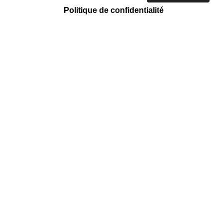
Politique de confidentialité
ACTION CARITATIVE ET HUMANITAIRE
Tri et vente
Mission régulière
Emmaüs Côte D'azur
158 Chemin des Arnaud, Saint-André-
de-la-Roche, 06730 Nice Nice Nice
Nice Nice Nice Nice Nice
EN SAVOIR +