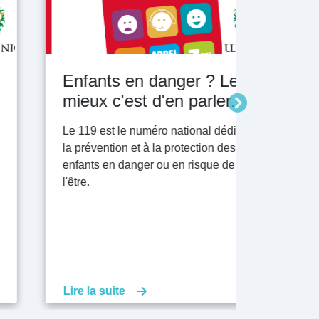
Enfants en danger ? Le
Retrouv
mieux c'est d'en parler.
Pratiqu
Associa
Le 119 est le numéro national dédié à
la prévention et à la protection des
Un outil qu
enfants en danger ou en risque de
quotidien 
l'être.
vos associa
Lire la suite
Lire la sui