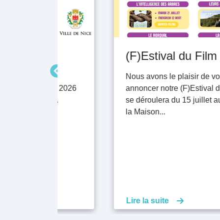
(F)Estival du Film
s aux
Nous avons le plaisir de vous
9 août 2026
annoncer notre (F)Estival du film qui
ment.
se déroulera du 15 juillet au 29 août à
la Maison...
Lire la suite