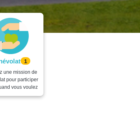
névolat
1
z une mission de
at pour participer
quand vous voulez