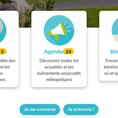
Agenda
Bé
2
24
mble des
Découvrez toutes les
Trouve
nt les
actualités et les
bénévol
ns
événements associatifs
où et 
nes
métropolitains
Je me connecte
Je m’inscris !