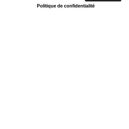
Politique de confidentialité
ACTION CARITATIVE ET HUMANITAIRE
Tri et vente
Mission régulière
Emmaüs Côte D'azur
158 Chemin des Arnaud, Saint-André-
de-la-Roche, 06730 Nice Nice Nice
Nice Nice Nice Nice Nice
EN SAVOIR +