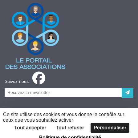
Suivez-nous
Ce site utilise des cookies et vous donne le contrôle sur
ceux que vous souhaitez activer
Plateforme développée en France par
HACKTIV
Tout accepter
Tout refuser
Personnaliser
Politique de confidentialité