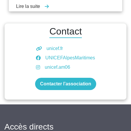
Lire la suite
Contact
unicef.fr
UNICEFAlpesMaritimes
unicef.am06
Contacter l’association
Accès directs