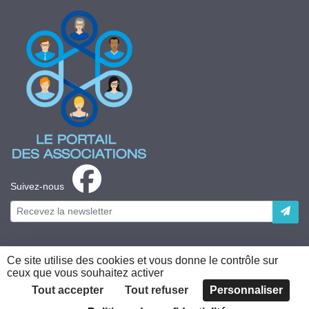
Suivez-nous
Ce site utilise des cookies et vous donne le contrôle sur
ceux que vous souhaitez activer
Plateforme développée en France par
HACKTIV
Tout accepter
Tout refuser
Personnaliser