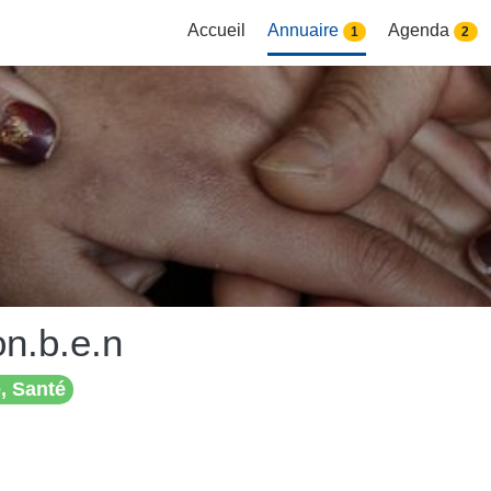
Accueil
Annuaire
Agenda
1
2
n.b.e.n
, Santé