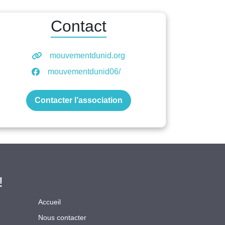
Contact
mouvementdunid.org
mouvementdunid06/
Contacter l’association
!
Accueil
Nous contacter