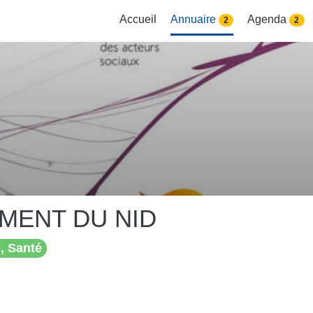
Accueil
Annuaire
Agenda
2
2
MENT DU NID
, Santé