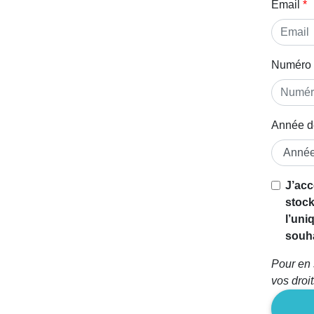
Email
Numéro 
Année d
J’acc
stock
l’uni
souha
Pour en 
vos droi