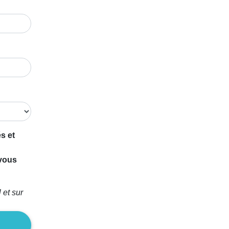
s et
 vous
 et sur