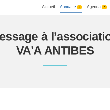
Accueil
Annuaire
Agenda
2
7
essage à l’associa
VA'A ANTIBES