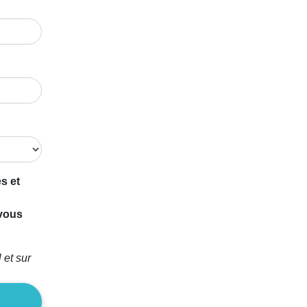
s et
 vous
 et sur