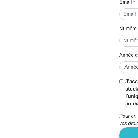
Email
Numéro 
Année d
J’acc
stock
l’uni
souha
Pour en 
vos droi