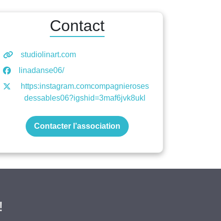
Contact
studiolinart.com
linadanse06/
https:instagram.comcompagnieroses
dessables06?igshid=3maf6jvk8ukl
Contacter l’association
!