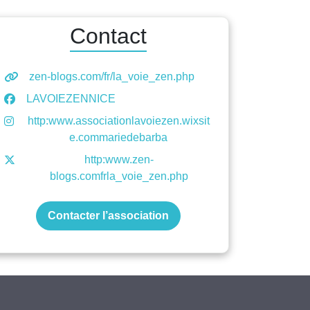
Contact
zen-blogs.com/fr/la_voie_zen.php
LAVOIEZENNICE
http:www.associationlavoiezen.wixsit
e.commariedebarba
http:www.zen-
blogs.comfrla_voie_zen.php
Contacter l’association