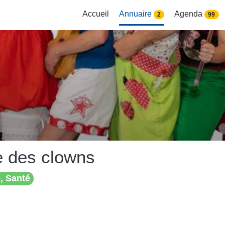
Accueil
Annuaire
Agenda
2
99
e des clowns
, Santé