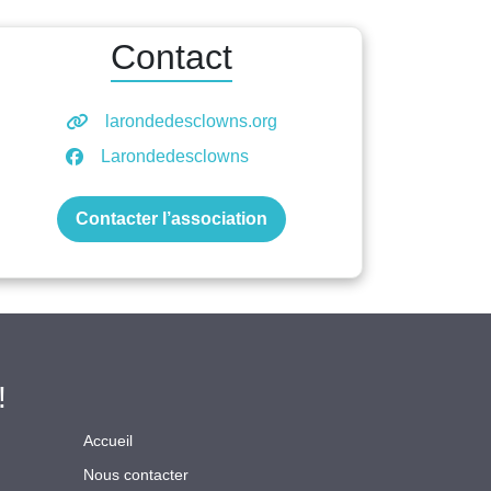
Contact
larondedesclowns.org
Larondedesclowns
Contacter l’association
!
Accueil
Nous contacter