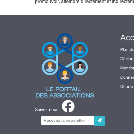
promouvoir, atteindre directement et indirectem
Acc
Plan du
Déclara
Mentio
Donnée
Charte 
Suivez-nous