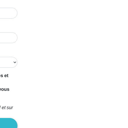
s et
 vous
 et sur