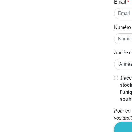
Email
Numéro 
Année d
Si vous
J’acc
êtes un
stock
être
l’uni
humain,
souha
ignorez
Pour en 
ce
vos droi
champ