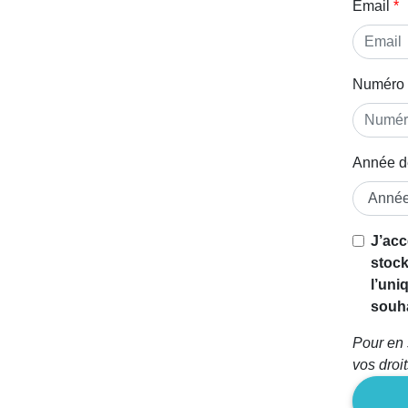
Email
Numéro 
Année d
J’acc
stock
l’uni
souha
Pour en 
vos droi