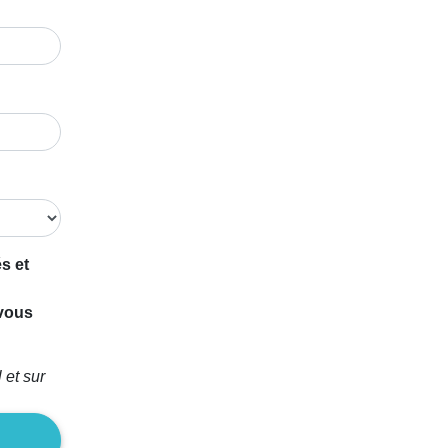
s et
 vous
 et sur