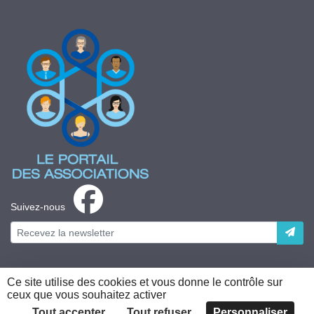
Suivez-nous
Ce site utilise des cookies et vous donne le contrôle sur
ceux que vous souhaitez activer
Plateforme développée en France par
HACKTIV
Tout accepter
Tout refuser
Personnaliser