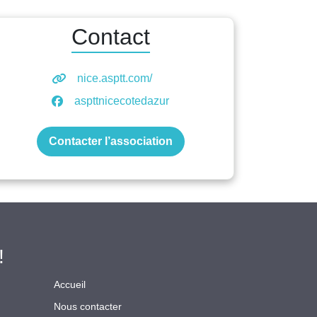
Contact
nice.asptt.com/
aspttnicecotedazur
Contacter l’association
!
Accueil
Nous contacter