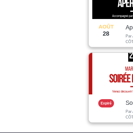
AOÛT
Ap
28
Par
CÔT
So
Expiré
Par
CÔT