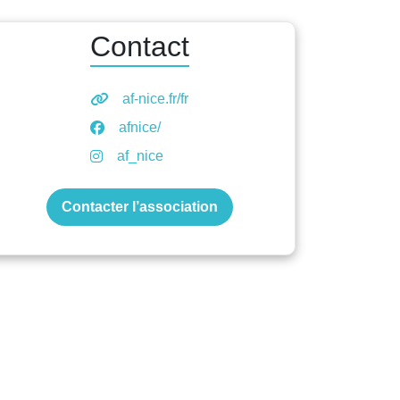
Contact
af-nice.fr/fr
afnice/
af_nice
Contacter l’association