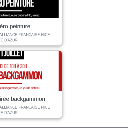
éro peinture
 ALLIANCE FRANÇAISE NICE
E D'AZUR
irée backgammon
 ALLIANCE FRANÇAISE NICE
E D'AZUR