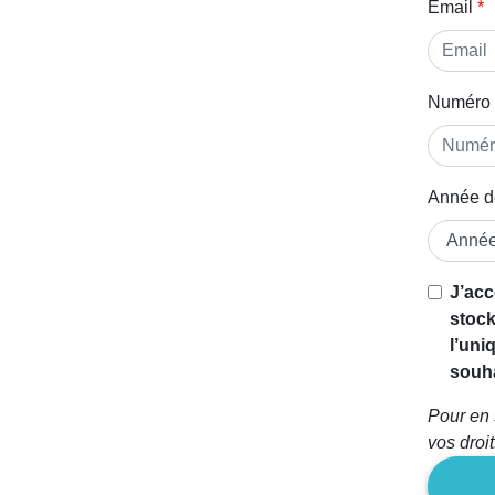
Email
Numéro 
Année d
J’acc
stock
l’uni
souha
Pour en 
vos droi