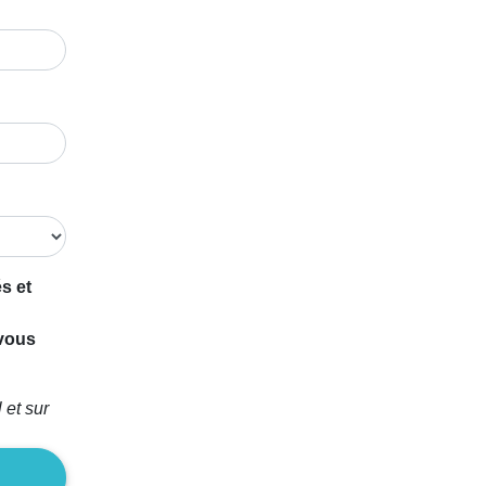
s et
 vous
 et sur