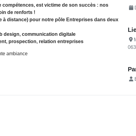
e compétences, est victime de son succès : nos
D
in de renforts !
à distance) pour notre pôle Entreprises dans deux
Li
eb design, communication digitale
M
t, prospection, relation entreprises
063
ente ambiance
Pa
B