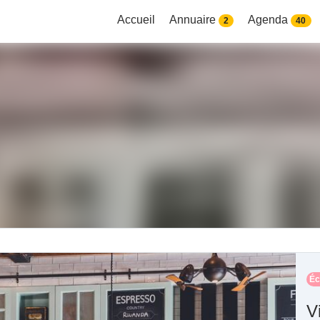
Accueil
Annuaire
Agenda
2
40
Éc
V