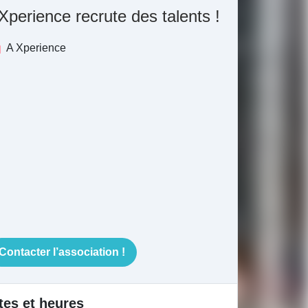
Xperience recrute des talents !
A Xperience
Contacter l’association !
tes et heures