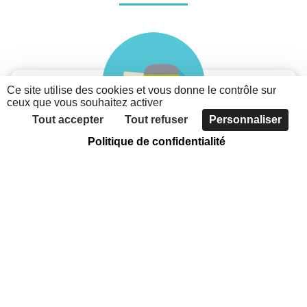
Ce site utilise des cookies et vous donne le contrôle sur
ceux que vous souhaitez activer
Tout accepter
Tout refuser
Personnaliser
Politique de confidentialité
Je suis une association
Découvrez les possibilités du nouveau portail des
associations métropolitaines
Faites connaître votre association, grâce à
l'annuaire
Communiquer sur votre actualité et vos évènements