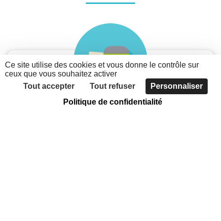
Ce site utilise des cookies et vous donne le contrôle sur
ceux que vous souhaitez activer
Tout accepter
Tout refuser
Personnaliser
Politique de confidentialité
Je suis une association
Découvrez les possibilités du nouveau portail des
associations métropolitaines
Faites connaître votre association, grâce à
l'annuaire
Communiquer sur votre actualité et vos évènements