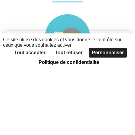
Ce site utilise des cookies et vous donne le contrôle sur
ceux que vous souhaitez activer
Tout accepter
Tout refuser
Personnaliser
Politique de confidentialité
Je suis une association
Découvrez les possibilités du nouveau portail des
associations métropolitaines
Faites connaître votre association, grâce à
l'annuaire
Communiquer sur votre actualité et vos évènements