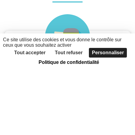
Ce site utilise des cookies et vous donne le contrôle sur
ceux que vous souhaitez activer
Tout accepter
Tout refuser
Personnaliser
Politique de confidentialité
Je suis une association
Découvrez les possibilités du nouveau portail des
associations métropolitaines
Faites connaître votre association, grâce à
l'annuaire
Communiquer sur votre actualité et vos évènements