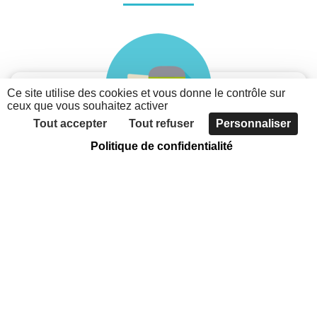
Ce site utilise des cookies et vous donne le contrôle sur
ceux que vous souhaitez activer
Tout accepter
Tout refuser
Personnaliser
Politique de confidentialité
Je suis une association
Découvrez les possibilités du nouveau portail des
associations métropolitaines
Faites connaître votre association, grâce à
l'annuaire
Communiquer sur votre actualité et vos évènements