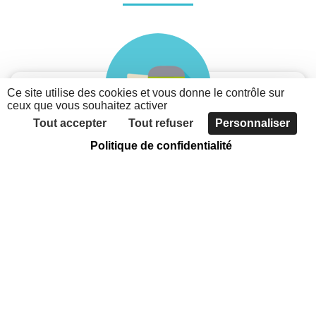
Ce site utilise des cookies et vous donne le contrôle sur
ceux que vous souhaitez activer
Tout accepter
Tout refuser
Personnaliser
Politique de confidentialité
Je suis une association
Découvrez les possibilités du nouveau portail des
associations métropolitaines
Faites connaître votre association, grâce à
l'annuaire
Communiquer sur votre actualité et vos évènements