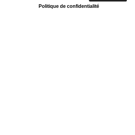
Politique de confidentialité
ACTION CARITATIVE ET HUMANITAIRE
Tri et vente
Mission régulière
Emmaüs Côte D'azur
158 Chemin des Arnaud, Saint-André-
de-la-Roche, 06730 Nice Nice Nice
Nice Nice Nice Nice Nice
EN SAVOIR +