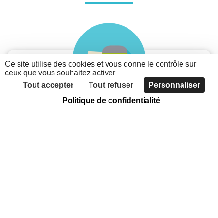
Ce site utilise des cookies et vous donne le contrôle sur
ceux que vous souhaitez activer
Tout accepter
Tout refuser
Personnaliser
Politique de confidentialité
Je suis une association
Découvrez les possibilités du nouveau portail des
associations métropolitaines
Faites connaître votre association, grâce à
l'annuaire
Communiquer sur votre actualité et vos évènements