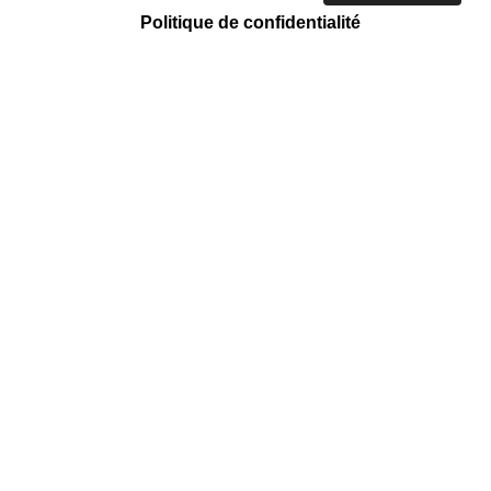
Politique de confidentialité
ACTION CARITATIVE ET HUMANITAIRE
Tri et vente
Mission régulière
Emmaüs Côte D'azur
158 Chemin des Arnaud, Saint-André-
de-la-Roche, 06730 Nice Nice Nice
Nice Nice Nice Nice Nice
EN SAVOIR +