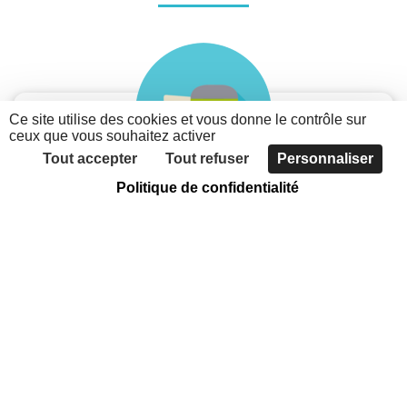
Ce site utilise des cookies et vous donne le contrôle sur
ceux que vous souhaitez activer
Tout accepter
Tout refuser
Personnaliser
Politique de confidentialité
Je suis une association
Découvrez les possibilités du nouveau portail des
associations métropolitaines
Faites connaître votre association, grâce à
l'annuaire
Communiquer sur votre actualité et vos évènements