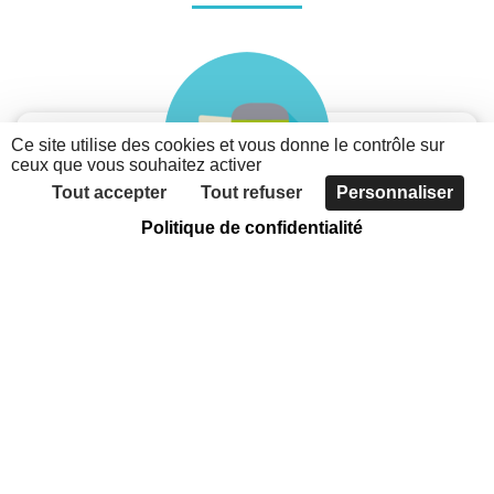
Ce site utilise des cookies et vous donne le contrôle sur
ceux que vous souhaitez activer
Tout accepter
Tout refuser
Personnaliser
Politique de confidentialité
Je suis une association
Découvrez les possibilités du nouveau portail des
associations métropolitaines
Faites connaître votre association, grâce à
l'annuaire
Communiquer sur votre actualité et vos évènements