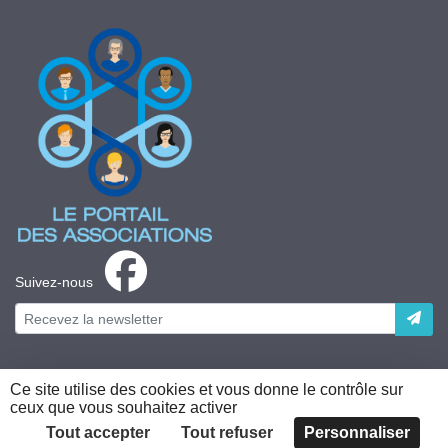
Suivez-nous
Ce site utilise des cookies et vous donne le contrôle sur
ceux que vous souhaitez activer
Plateforme développée en France par
HACKTIV
Tout accepter
Tout refuser
Personnaliser