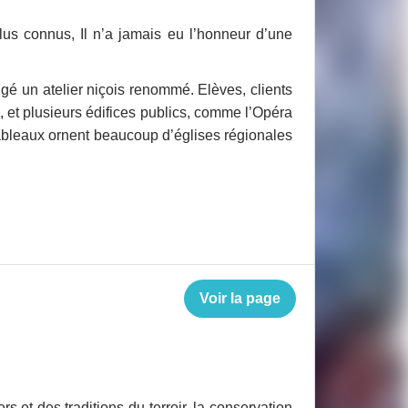
us connus, Il n’a jamais eu l’honneur d’une
igé un atelier niçois renommé. Elèves, clients
et plusieurs édifices publics, comme l’Opéra
 tableaux ornent beaucoup d’églises régionales
Voir la page
 et des traditions du terroir, la conservation