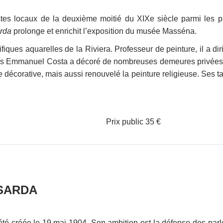
es locaux de la deuxième moitié du XIXe siècle parmi les pl
rda
prolonge et enrichit l’exposition du musée Masséna.
ques aquarelles de la Riviera. Professeur de peinture, il a dir
fils Emmanuel Costa a décoré de nombreuses demeures privées, 
re décorative, mais aussi renouvelé la peinture religieuse. Ses
8-5 Prix public 35 €
SARDA
é créée le 19 mai 1904. Son ambition est la défense des parlers