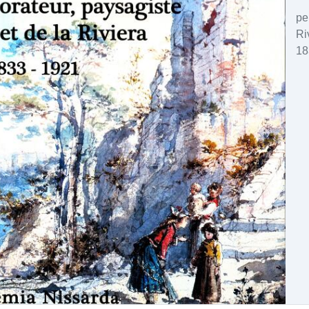
pe
Ri
18