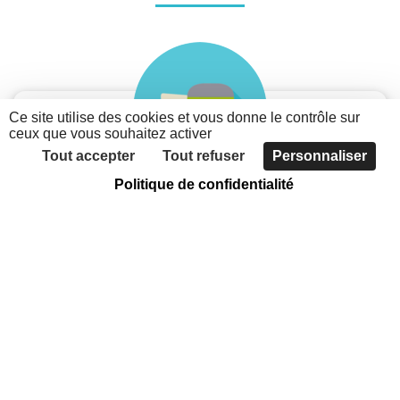
Ce site utilise des cookies et vous donne le contrôle sur
ceux que vous souhaitez activer
Tout accepter
Tout refuser
Personnaliser
Politique de confidentialité
Je suis une association
Découvrez les possibilités du nouveau portail des
associations métropolitaines
Faites connaître votre association, grâce à
l'annuaire
Communiquer sur votre actualité et vos évènements