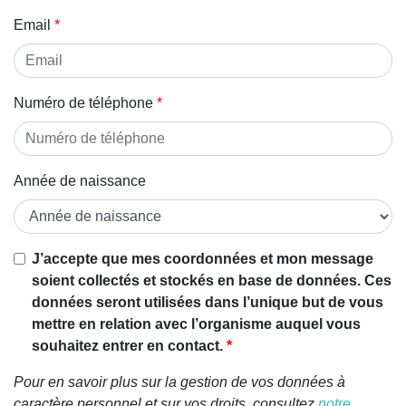
Email
Numéro de téléphone
Année de naissance
Si vous
J’accepte que mes coordonnées et mon message
êtes un
soient collectés et stockés en base de données. Ces
être
données seront utilisées dans l’unique but de vous
humain,
mettre en relation avec l’organisme auquel vous
ignorez
souhaitez entrer en contact.
ce
Pour en savoir plus sur la gestion de vos données à
champ
caractère personnel et sur vos droits, consultez
notre