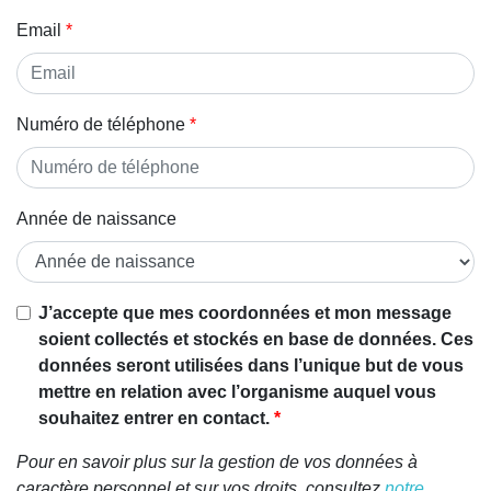
Email
Numéro de téléphone
Année de naissance
Si vous
J’accepte que mes coordonnées et mon message
êtes un
soient collectés et stockés en base de données. Ces
être
données seront utilisées dans l’unique but de vous
humain,
mettre en relation avec l’organisme auquel vous
ignorez
souhaitez entrer en contact.
ce
Pour en savoir plus sur la gestion de vos données à
champ
caractère personnel et sur vos droits, consultez
notre