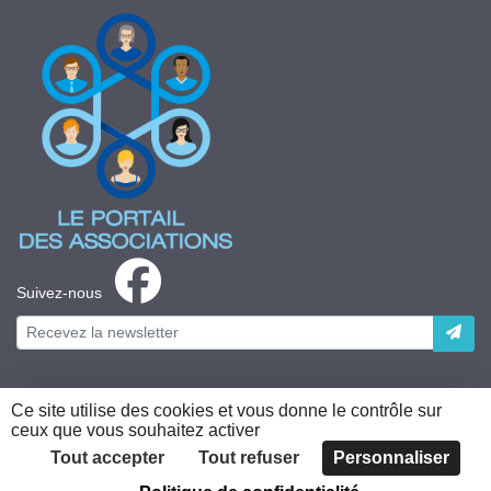
Suivez-nous
Ce site utilise des cookies et vous donne le contrôle sur
ceux que vous souhaitez activer
Plateforme développée en France par
HACKTIV
Tout accepter
Tout refuser
Personnaliser