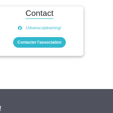
Contact
Urbansculptraining/
Contacter l’association
!