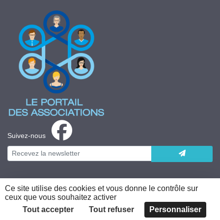
Suivez-nous
Ce site utilise des cookies et vous donne le contrôle sur
ceux que vous souhaitez activer
Plateforme développée en France par
HACKTIV
Tout accepter
Tout refuser
Personnaliser