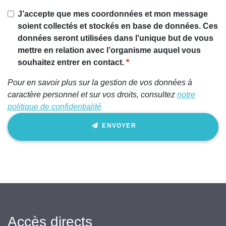
Si vous
J’accepte que mes coordonnées et mon message
êtes un
soient collectés et stockés en base de données. Ces
être
données seront utilisées dans l’unique but de vous
humain,
mettre en relation avec l’organisme auquel vous
ignorez
souhaitez entrer en contact.
ce
Pour en savoir plus sur la gestion de vos données à
champ
caractère personnel et sur vos droits, consultez
notre
politique de confidentialité
ENVOYER
Accès directs