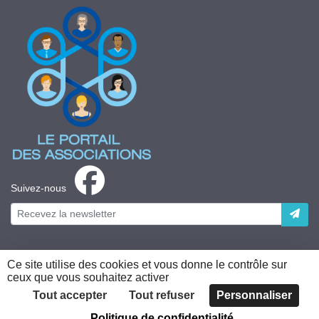
Suivez-nous
Ce site utilise des cookies et vous donne le contrôle sur
ceux que vous souhaitez activer
Plateforme développée en France par
HACKTIV
Tout accepter
Tout refuser
Personnaliser
Politique de confidentialité